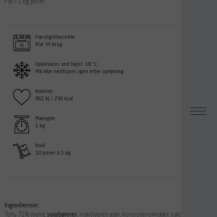
Fås i 1 kg poser.
Færdigtilberedte
Klar til brug
Opbevares ved højst -18 °C.
Må ikke nedfryses igen efter optøning
Kalorier
961 kJ / 230 kcal
Mængde
1 kg
Kolli
10 poser á 1 kg
Ingredienser:
Tofu 71% (vand,
sojabønner
, inaktiveret gær, konsistensmiddel: calciumsulfat,