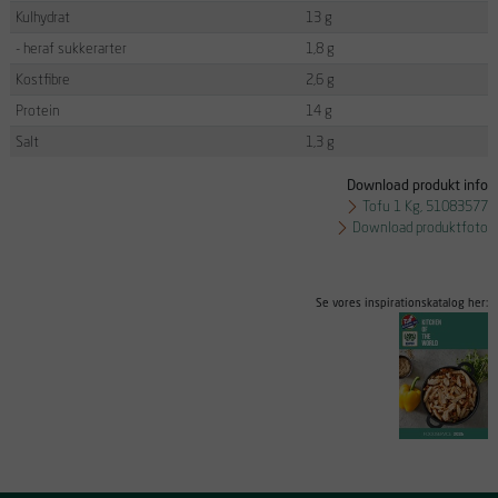
Kulhydrat
13 g
- heraf sukkerarter
1,8 g
Kostfibre
2,6 g
Protein
14 g
Salt
1,3 g
Download produkt info
Tofu 1 Kg, 51083577
Download produktfoto
Se vores inspirationskatalog her: