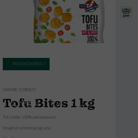
PRODUKTOVERSIGT
VARENR. 51083577
Tofu Bites 1 kg
Tofu bidder 100% plantebaseret.
Smagfuld, proteinrig og sund.