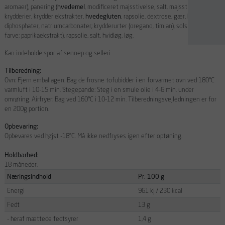
aromaer), panering (
hvedemel
, modificeret majsstivelse, salt, majsstivelse,
krydderier, krydderiekstrakter,
hvedegluten
, rapsolie, dextrose, gær, hævemidler:
diphosphater, natriumcarbonater; krydderurter (oregano, timian), solsikkeolie,
farve: paprikaekstrakt), rapsolie, salt, hvidløg, løg.
Kan indeholde spor af sennep og selleri.
Tilberedning:
Ovn: Fjern emballagen. Bag de frosne tofubidder i en forvarmet ovn ved 180°C
varmluft i 10-15 min. Stegepande: Steg i en smule olie i 4-6 min. under
omrøring. Airfryer: Bag ved 160°C i 10-12 min. Tilberedningsvejledningen er for
en 200g portion.
Opbevaring:
Opbevares ved højst -18°C. Må ikke nedfryses igen efter optøning.
Holdbarhed:
18 måneder.
Næringsindhold
Pr. 100 g
Energi
961 kj / 230 kcal
Fedt
13 g
- heraf mættede fedtsyrer
1,4 g