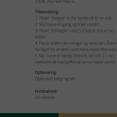
100% Thai Hom Mali ris.
Tilberedning:
1. Tilsæt 3 kopper ris (for familie på 4) i en skål.
2. Skyl risene én gang og dræn vandet.
3. Tilsæt 3,6 kopper vand (1,2 kop pr. kop af ris) i
skålen.
4. Placer skålen i din riskoger og tænd den. Åben 
for låget for at rører rundt mens risene tilberedes
5. Når risene er færdig tilberedt, lad stå i 15 min,
nænsomt rør med gaffel og server risene varme.
Opbevaring:
Opbevares køligt og tørt.
Holdbarhed:
24 måneder.