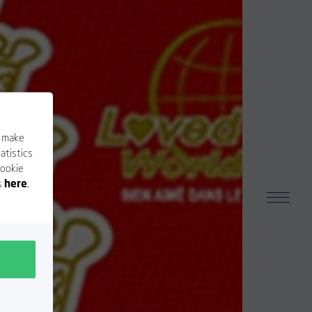
o make
atistics
cookie
s
here
,