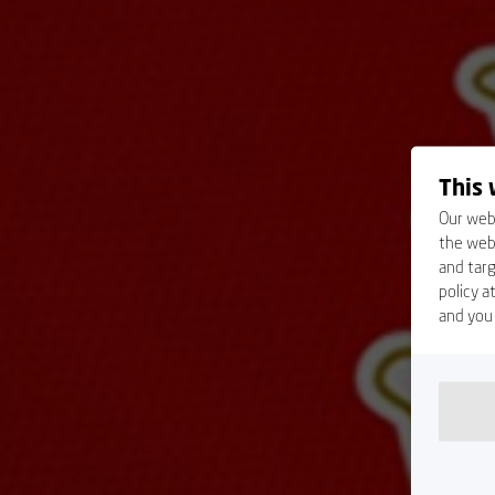
This 
Our webs
the webs
and targ
policy 
and you