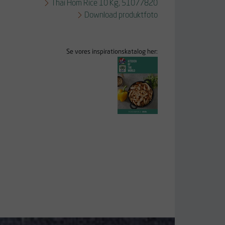
Thai Hom Rice 10 Kg, 51077820
Download produktfoto
Se vores inspirationskatalog her: