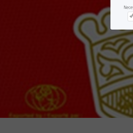
Nece
Ne