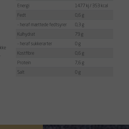
Energi
1477 kj / 353 kcal
Fedt
0,6 g
- heraf mættede fedtsyrer
0,3 g
Kulhydrat
79 g
- heraf sukkerarter
0 g
ikke
Kostfibre
0,6 g
.
Protein
7,6 g
Salt
0 g