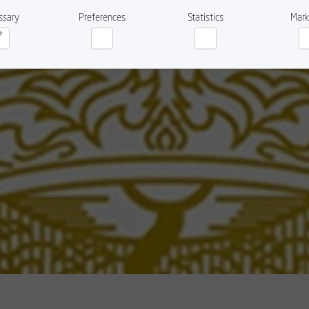
ssary
Preferences
Statistics
Mark
cessary
Preferences
Statistics
Ma