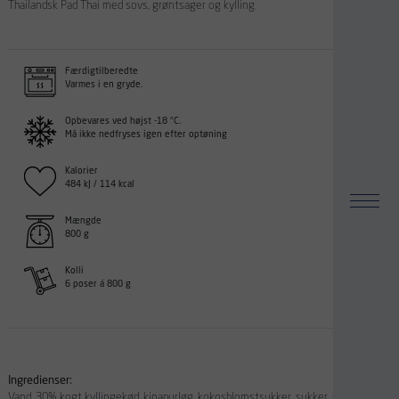
Thailandsk Pad Thai med sovs, grøntsager og kylling.
Færdigtilberedte
Varmes i en gryde.
Opbevares ved højst -18 °C.
Må ikke nedfryses igen efter optøning
Kalorier
484 kJ / 114 kcal
Mængde
800 g
Kolli
6 poser á 800 g
Ingredienser:
Vand, 30% kogt kyllingekød, kinapurløg, kokosblomstsukker, sukker, skalotteløg,