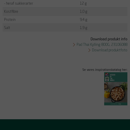
- heraf sukkerarter
12 g
Kostfibre
1,0 g
Protein
9,4 g
Salt
1,9 g
Download produkt info
Pad Thai Kylling 800G, 23106088
Download produktfoto
Se vores inspirationskatalog her: