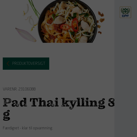
PRODUKTOVERSIGT
VARENR. 23106088
Pad Thai kylling 800
g
Færdigret - klar til opvarmning.