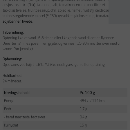
ansjos ekstrakt (
fisk
), tamarind, salt, tomatkoncentrat, modificeret
tapiokastivelse, fruktosesirup, chili, sojaolie, rismel, hvidløg, dextrose,
surhedsregulerende middel (E 260), rørsukker, glukosesirup, tomataroma,
sojabønner
,
hvede
.
Tilberedning:
Optøning i koldt vand i 6-8 timer, eller i kogende vand til det er flydende.
Derefter tømmes posen i en gryde, og varmes i 15-20 minutter over medium
varme. Rør jævnligt.
Opbevaring:
Opbevares ved højst -18°C. Må ikke nedfryses igen efter optøning.
Holdbarhed:
24 måneder.
Næringsindhold
Pr. 100 g
Energi
484 kj / 114 kcal
Fedt
1,7 g
- heraf mættede fedtsyrer
0,4 g
Kulhydrat
15 g