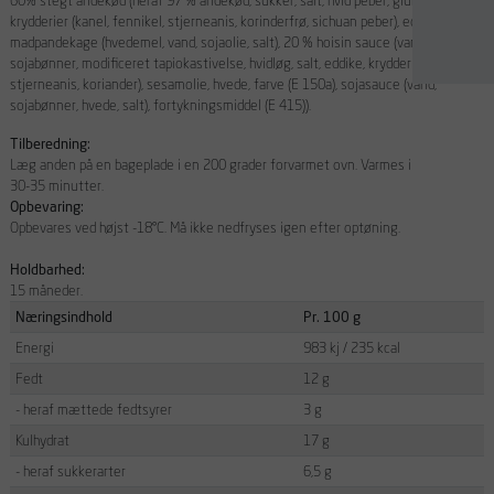
60% stegt andekød (heraf 97 % andekød, sukker, salt, hvid peber, glukosesirup,
krydderier (kanel, fennikel, stjerneanis, korinderfrø, sichuan peber), eddike), 20 %
madpandekage (hvedemel, vand, sojaolie, salt), 20 % hoisin sauce (vand, sukker,
sojabønner, modificeret tapiokastivelse, hvidløg, salt, eddike, krydderier (kanel,
stjerneanis, koriander), sesamolie, hvede, farve (E 150a), sojasauce (vand,
sojabønner, hvede, salt), fortykningsmiddel (E 415)).
Tilberedning:
Læg anden på en bageplade i en 200 grader forvarmet ovn. Varmes i
30-35 minutter.
Opbevaring:
Opbevares ved højst -18°C. Må ikke nedfryses igen efter optøning.
Holdbarhed:
15 måneder.
Næringsindhold
Pr. 100 g
Energi
983 kj / 235 kcal
Fedt
12 g
- heraf mættede fedtsyrer
3 g
Kulhydrat
17 g
- heraf sukkerarter
6,5 g