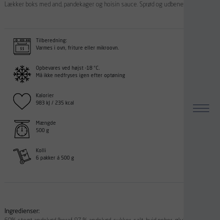
Lækker boks med and, pandekager og hoisin sauce. Sprød og udbenet and.
Tilberedning:
Varmes i ovn, friture eller mikroovn.
Opbevares ved højst -18 °C.
Må ikke nedfryses igen efter optøning
Kalorier
983 kJ / 235 kcal
Mængde
500 g
Kolli
6 pakker á 500 g
Ingredienser: