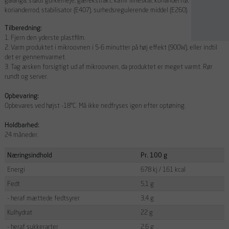
galanga, stødt gurkemeje, gærekstrakt, kaffir limeskal, korianderfrø,
korianderrod, stabilisator (E407), surhedsregulerende middel (E260).
Tilberedning:
1. Fjern den yderste plastfilm.
2. Varm produktet i mikroovnen i 5-6 minutter på høj effekt (900W), eller indtil
det er gennemvarmet.
3. Tag æsken forsigtigt ud af mikroovnen, da produktet er meget varmt. Rør
rundt og server.
Opbevaring:
Opbevares ved højst -18°C. Må ikke nedfryses igen efter optøning.
Holdbarhed:
24 måneder.
Næringsindhold
Pr. 100 g
Energi
678 kj / 161 kcal
Fedt
5,1 g
- heraf mættede fedtsyrer
3,4 g
Kulhydrat
22 g
- heraf sukkerarter
2,6 g