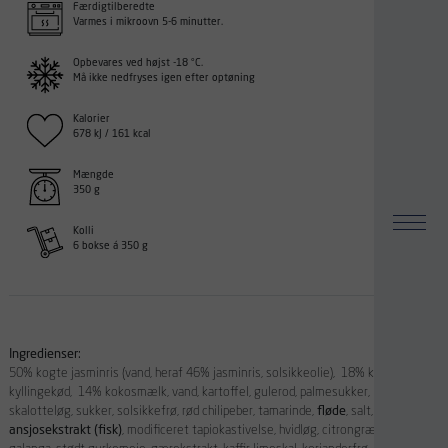
Færdigtilberedte
Varmes i mikroovn 5-6 minutter.
Opbevares ved højst -18 °C.
Må ikke nedfryses igen efter optøning
Kalorier
678 kJ / 161 kcal
Mængde
350 g
Kolli
6 bokse á 350 g
Ingredienser:
50% kogte jasminris (vand, heraf 46% jasminris, solsikkeolie), 18% kogt
kyllingekød, 14% kokosmælk, vand, kartoffel, gulerod, palmesukker,
skalotteløg, sukker, solsikkefrø, rød chilipeber, tamarinde,
fløde
, salt,
ansjosekstrakt (fisk)
, modificeret tapiokastivelse, hvidløg, citrongræs, dextrose,