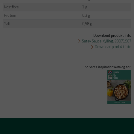
Kostfibre
1 g
Protein
6,3 g
Salt
0,58 g
Download produkt info
Satay Sauce Kylling, 23071907
Download produktfoto
Se vores inspirationskatalog her: