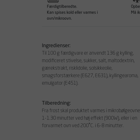
Færdigtilberedte.
Opbev
Kan spises kold eller varmes i
Må ik
ovn/mikroovn.
Ingredienser:
Til 100 g færdigvare er anvendt 136 g kylling,
modificeret stivelse, sukker, salt, maltodextrin,
gærekstrakt, risklidolie, solsikkeolie,
smagsforstærkere (E627, E631), kyllingearoma,
emulgator (E451).
Tilberedning:
Fra frost skal produktet varmes i mikrobølgeovne
1-1.30 minutter ved høj effekt (900W), eller i en
forvarmet ovn ved 200˚C. i 6-8 minutter.