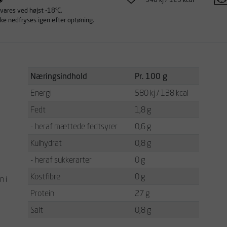
ares ved højst -18°C.
ke nedfryses igen efter optøning.
Næringsindhold
Pr. 100 g
Energi
580 kj / 138 kcal
Fedt
1,8 g
- heraf mættede fedtsyrer
0,6 g
Kulhydrat
0,8 g
- heraf sukkerarter
0 g
Kostfibre
0 g
n i
Protein
27 g
Salt
0,8 g