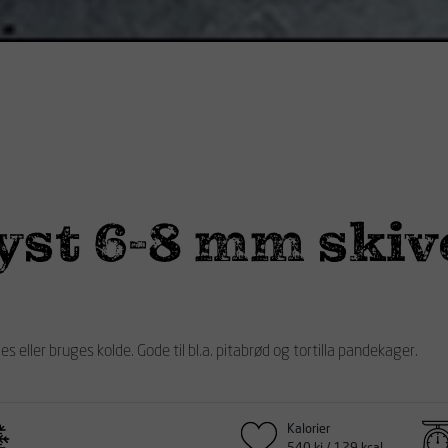
yst 6-8 mm skiv
eller bruges kolde. Gode til bl.a. pitabrød og tortilla pandekager.
Kalorier
540 kj / 129 kcal