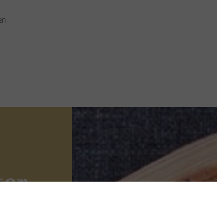
en
ter