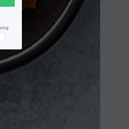
eting
rketing