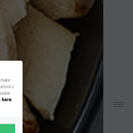
o make
atistics
cookie
s
here
,