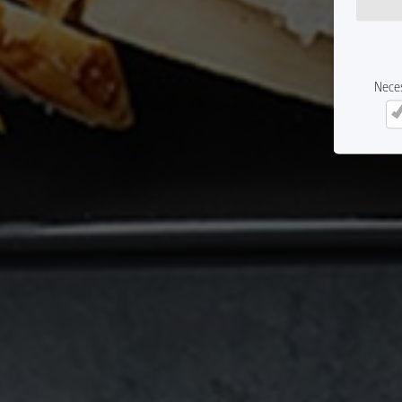
Nece
Ne