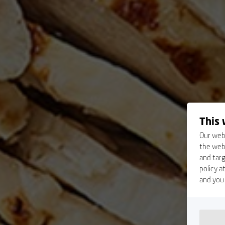
This 
Our webs
the webs
and targ
policy 
and you