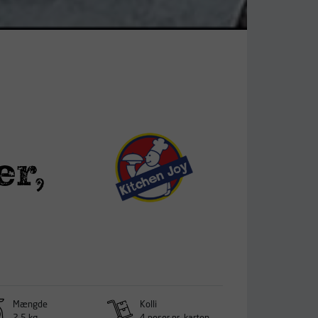
er,
Mængde
Kolli
2,5 kg
4 poser pr. karton