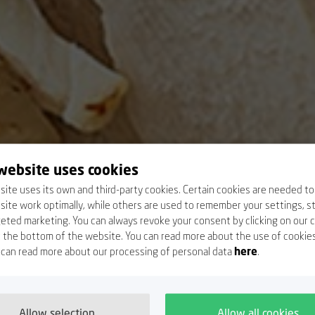
website uses cookies
ite uses its own and third-party cookies. Certain cookies are needed t
ite work optimally, while others are used to remember your settings, st
eted marketing. You can always revoke your consent by clicking on our 
at the bottom of the website. You can read more about the use of cookie
 can read more about our processing of personal data
here
.
Allow selection
Allow all cookies