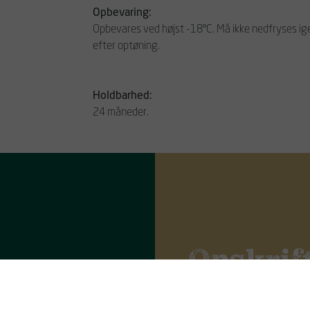
Opbevaring:
Opbevares ved højst -18°C. Må ikke nedfryses ig
efter optøning.
Holdbarhed:
24 måneder.
Opskrif
Kylling Picadillo